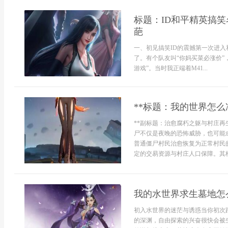
标题：ID和平精英搞
葩
一、初见搞笑ID的震撼第一次进入
了。有个队友叫“你妈买菜必涨价”
游戏”。当时我正端着M41...
**标题：我的世界怎么
**副标题：治愈腐朽之躯与村庄再
尸不仅是夜晚的恐怖威胁，也可能
普通僵尸村民治愈恢复为正常村民
定的交易资源与村庄人口保障。其核心
我的水世界求生墓地怎
初入水世界的迷茫与诱惑当你初次
的深渊，自由探索的兴奋很快会被