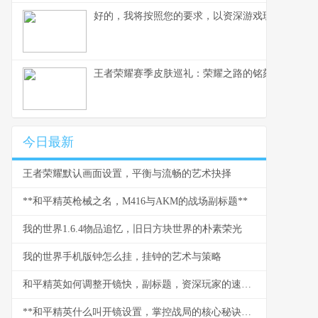
好的，我将按照您的要求，以资深游戏玩家的角度
王者荣耀赛季皮肤巡礼：荣耀之路的铭刻与馈赠
今日最新
王者荣耀默认画面设置，平衡与流畅的艺术抉择
**和平精英枪械之名，M416与AKM的战场副标题**
我的世界1.6.4物品追忆，旧日方块世界的朴素荣光
我的世界手机版钟怎么挂，挂钟的艺术与策略
和平精英如何调整开镜快，副标题，资深玩家的速度致胜之道
**和平精英什么叫开镜设置，掌控战局的核心秘诀，副标题，从基础操作到高手意识的进阶之路**