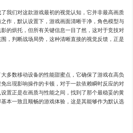
成了我们对这款游戏最初的视觉认知，它并非最高画质
衡之作，默认设置下，游戏画面清晰干净，角色模型与
光影的烘托，但所有关键信息一目了然，这对于竞技对
范围，判断战场局势，这种清晰直接的视觉反馈，正是
了大多数移动设备的性能甜蜜点，它确保了游戏在高负
避免出现影响操作的卡顿，对于一款依赖瞬时反应的对
认设置正是在画质与性能之间，找到了那个最稳妥的黄
得基本一致且顺畅的游戏体验，这是其能够作为默认选