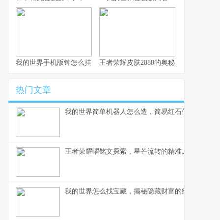
我的世界手机版钟怎么挂，挂钟的艺术与策略
王者荣耀皮肤2888的奥秘，探寻顶级
热门文章
我的世界简单机器人怎么造，简易红石傀儡制作指
王者荣耀曜铭文探索，星芒流转的精准之道,副标题
我的世界怎么找宝藏，揭秘隐藏财富的终极指南