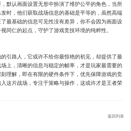
要，默认画面设置无形中扮演了维护公平的角色，当所
出发时，他们获取战场信息的基础是平等的，虽然高端
证了最基础的信息可见性没有差异，你不会因为画面设
一视同仁的起点，守护了游戏竞技环境的纯粹性。
稳的引路人，它或许不给你最惊艳的初见，却提供了最
战场上，清晰的信息与稳定的帧率，才是玩家最需要的
深刻理解，即在有限的硬件条件下，优先保障游戏的竞
踏入这片战场，专注于策略与操作，这或许才是王者荣
返回列表