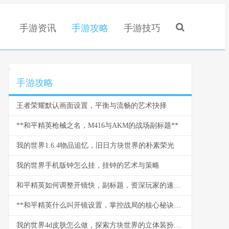
手游资讯
手游攻略
手游技巧
.
手游攻略
王者荣耀默认画面设置，平衡与流畅的艺术抉择
**和平精英枪械之名，M416与AKM的战场副标题**
我的世界1.6.4物品追忆，旧日方块世界的朴素荣光
我的世界手机版钟怎么挂，挂钟的艺术与策略
和平精英如何调整开镜快，副标题，资深玩家的速度致胜之道
**和平精英什么叫开镜设置，掌控战局的核心秘诀，副标题，从基础操作到高手意识的进阶之路**
我的世界4d皮肤怎么做，探索方块世界的立体装扮之道，副标题，从平面到动态的视觉革新