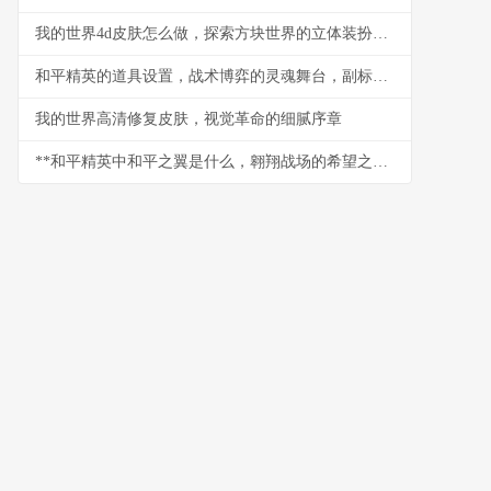
我的世界4d皮肤怎么做，探索方块世界的立体装扮之道，副标题，从平面到动态的视觉革新
和平精英的道具设置，战术博弈的灵魂舞台，副标题，从拾取到决胜的智慧之路
我的世界高清修复皮肤，视觉革命的细腻序章
**和平精英中和平之翼是什么，翱翔战场的希望之翼**