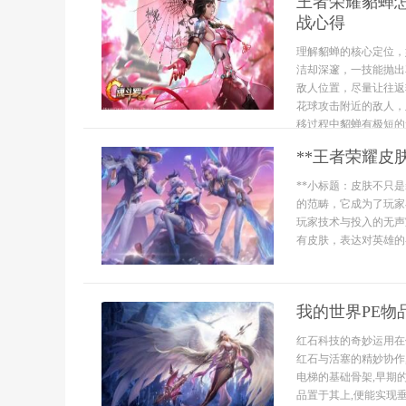
王者荣耀貂蝉
战心得
理解貂蝉的核心定位，
洁却深邃，一技能抛出
敌人位置，尽量让往返
花球攻击附近的敌人，
移过程中貂蝉有极短的
**王者荣耀皮
**小标题：皮肤不只
的范畴，它成为了玩家
玩家技术与投入的无声
有皮肤，表达对英雄的喜
我的世界PE物
红石科技的奇妙运用在
红石与活塞的精妙协作
电梯的基础骨架,早期
品置于其上,便能实现