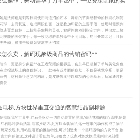
怎么操作，舞动莲华于万军丛中，一位资深玩家的实
她是法师也是刺客技能使用与连招的艺术，舞蹈的节奏感貂蝉的技能机制简
花球，去而复返，造成两段伤害，这是叠加印记的主要手段，使用时需预判
轨迹覆盖目标，二技能是貂蝉的灵魂，她瞬间位移到指定方向，并散发三枚
此技能的关键在于，每一枚花球若单独命中不同目标，均可叠加印记，且位
无敌帧，可用于躲避如诸葛亮大招等...
肤怎么卖，解码现象级商品的营销密码**
是装饰，更是身份象征**在王者荣耀的世界里，皮肤早已超越了单纯美化角色
在虚拟战场上的身份标识，一款稀有或华丽的皮肤，不仅是视觉享受，更是
宣告，这种象征意义的构建，是皮肤售卖得以成功的心理基石，玩家通过拥
爱，...
品电梯,方块世界垂直交通的智慧结晶副标题
便携版我的世界中,红石是驱动一切自动装置的灵魂,物品电梯的核心原理,便是
,红石脉冲驱动活塞,活塞推动方块,方块承载物品,这一连串的动作构成了物品
的玩家发现,利用粘性活塞的推拉特性,可以创造出一个循环运动的方块平台,物
垂直方向的输送,这种设计看似简单,却蕴含了玩家对游戏物理规则的深刻理