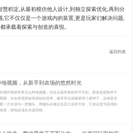
慧积淀,从最初模仿他人设计,到独立探索优化,再到分
,它不仅仅是一个游戏内的装置,更是玩家们解决问题,
,都承载着探索与创造的喜悦。
返回列表
种地视频，从新手到农场的悠然时光
作循环我的世界怎么种地视频，往往从最简单的环节开始，那就是获取种子
视频，你会发现初始资源如此简单，破坏草丛就能获得小麦种子，这便是农
要一片水源与一把锄头，用锄头右键点击泥土或草方块，它就会变为湿润的
线，耕地必须在水源四格...