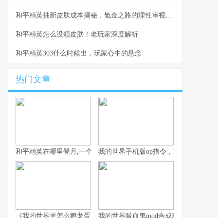
和平精英抽新皮肤成本揭秘，氪金之路的理性审视副标题：概率与预算的双重博弈
和平精英怎么没领皮肤！老玩家深度解析
和平精英303什么时候出，玩家心中的悬念
热门文章
和平精英在哪里登月,一个关于虚拟世界与想象边疆的探索
我的世界手机版op指令，掌控方块世界
《我的世界里怎么孵龙蛋，一段古老传说的复苏之旅》
我的世界吸血鬼mod合成表，夜幕下的