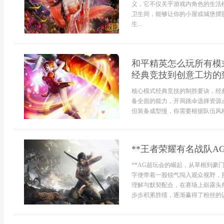
义，它不仅关乎游戏内角色的生活
卫生间，能够让你的小屋或城堡摆
生...
和平精英怎么玩所有模
经典竞技到创意工坊的
核心模式经典竞技的制胜要诀，经
备全面的能力，开局跳伞选择资源
但装备成型慢，你需要根据队伍风格
**王者荣耀有名战队A
**AG超玩会的崛起，从草根到豪
字便带着一股锐气闯入观众视野，
理解与默契配合，在赛场上崭露头
步步积累胜绩，逐渐赢得了粉丝的认