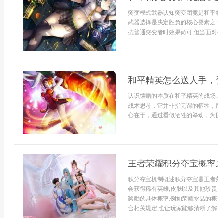
突变模式武器认知突变团竞是和平
武器选择是决定胜负的核心要素之一
抗普通突变者时效果尚可,但当面对强
和平精英怎么送人手，
认识馈赠的本质在和平精英的战场
战术思考，它并非指无谓的牺牲，
心在于，通过看似牺牲的举动，为团
王者荣耀积分夺宝概率
积分夺宝机制概述积分夺宝是王者
会获得稀有英雄,皮肤以及其他珍贵
奖励的具体概率,例如荣耀水晶的概
合相关规定,也让玩家能够清晰了解自