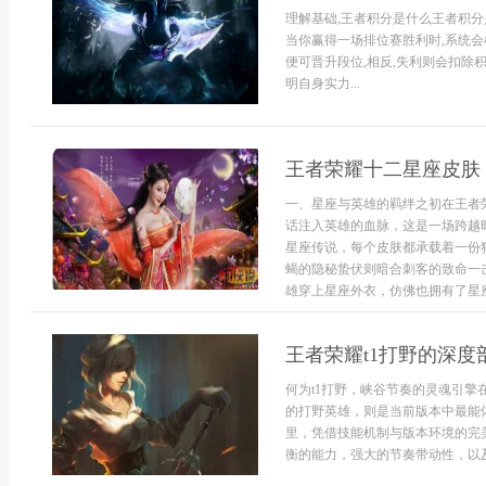
理解基础,王者积分是什么王者积分
当你赢得一场排位赛胜利时,系统会
便可晋升段位,相反,失利则会扣除积
明自身实力...
王者荣耀十二星座皮肤
一、星座与英雄的羁绊之初在王者
话注入英雄的血脉，这是一场跨越
星座传说，每个皮肤都承载着一份
蝎的隐秘蛰伏则暗合刺客的致命一
雄穿上星座外衣，仿佛也拥有了星座
王者荣耀t1打野的深
何为t1打野，峡谷节奏的灵魂引擎
的打野英雄，则是当前版本中最能
里，凭借技能机制与版本环境的完
衡的能力，强大的节奏带动性，以及适